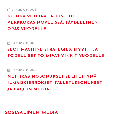
14 huhtikuun, 2026
KUINKA VOITTAA TALON ETU
VERKKOKASINOPELISSÄ: TÄYDELLINEN
OPAS VUODELLE
14 huhtikuun, 2026
SLOT MACHINE STRATEGIES: MYYTIT JA
TODELLISET TOIMIVAT VINKIT VUODELLE
14 huhtikuun, 2026
NETTIKASINOBONUKSET SELITETTYNÄ:
ILMAISKIERROKSET, TALLETUSBONUKSET
JA PALJON MUUTA
SOSIAALINEN MEDIA