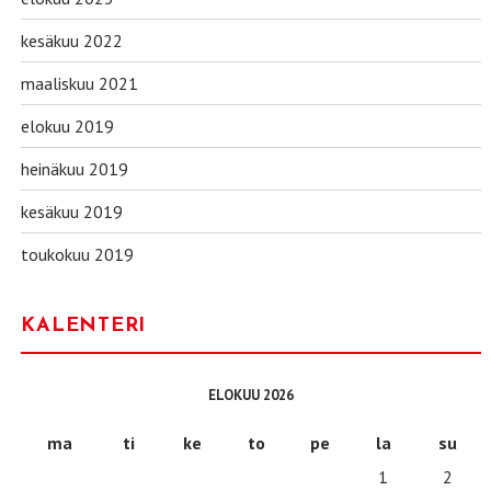
kesäkuu 2022
maaliskuu 2021
elokuu 2019
heinäkuu 2019
kesäkuu 2019
toukokuu 2019
KALENTERI
ELOKUU 2026
ma
ti
ke
to
pe
la
su
1
2