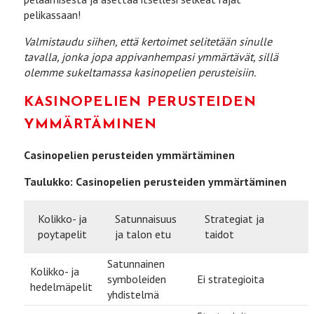
pelikassaan!
Valmistaudu siihen, että kertoimet selitetään sinulle
tavalla, jonka jopa appivanhempasi ymmärtävät, sillä
olemme sukeltamassa kasinopelien perusteisiin.
KASINOPELIEN PERUSTEIDEN
YMMÄRTÄMINEN
Casinopelien perusteiden ymmärtäminen
Taulukko: Casinopelien perusteiden ymmärtäminen
Kolikko- ja
Satunnaisuus
Strategiat ja
poytapelit
ja talon etu
taidot
Satunnainen
Kolikko- ja
symboleiden
Ei strategioita
hedelmäpelit
yhdistelmä