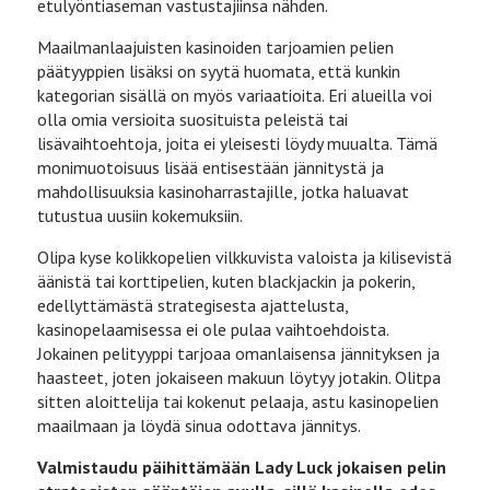
etulyöntiaseman vastustajiinsa nähden.
Maailmanlaajuisten kasinoiden tarjoamien pelien
päätyyppien lisäksi on syytä huomata, että kunkin
kategorian sisällä on myös variaatioita. Eri alueilla voi
olla omia versioita suosituista peleistä tai
lisävaihtoehtoja, joita ei yleisesti löydy muualta. Tämä
monimuotoisuus lisää entisestään jännitystä ja
mahdollisuuksia kasinoharrastajille, jotka haluavat
tutustua uusiin kokemuksiin.
Olipa kyse kolikkopelien vilkkuvista valoista ja kilisevistä
äänistä tai korttipelien, kuten blackjackin ja pokerin,
edellyttämästä strategisesta ajattelusta,
kasinopelaamisessa ei ole pulaa vaihtoehdoista.
Jokainen pelityyppi tarjoaa omanlaisensa jännityksen ja
haasteet, joten jokaiseen makuun löytyy jotakin. Olitpa
sitten aloittelija tai kokenut pelaaja, astu kasinopelien
maailmaan ja löydä sinua odottava jännitys.
Valmistaudu päihittämään Lady Luck jokaisen pelin