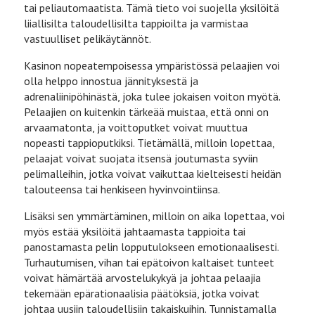
tai peliautomaatista. Tämä tieto voi suojella yksilöitä
liiallisilta taloudellisilta tappioilta ja varmistaa
vastuulliset pelikäytännöt.
Kasinon nopeatempoisessa ympäristössä pelaajien voi
olla helppo innostua jännityksestä ja
adrenaliinipöhinästä, joka tulee jokaisen voiton myötä.
Pelaajien on kuitenkin tärkeää muistaa, että onni on
arvaamatonta, ja voittoputket voivat muuttua
nopeasti tappioputkiksi. Tietämällä, milloin lopettaa,
pelaajat voivat suojata itsensä joutumasta syviin
pelimalleihin, jotka voivat vaikuttaa kielteisesti heidän
talouteensa tai henkiseen hyvinvointiinsa.
Lisäksi sen ymmärtäminen, milloin on aika lopettaa, voi
myös estää yksilöitä jahtaamasta tappioita tai
panostamasta pelin lopputulokseen emotionaalisesti.
Turhautumisen, vihan tai epätoivon kaltaiset tunteet
voivat hämärtää arvostelukykyä ja johtaa pelaajia
tekemään epärationaalisia päätöksiä, jotka voivat
johtaa uusiin taloudellisiin takaiskuihin. Tunnistamalla