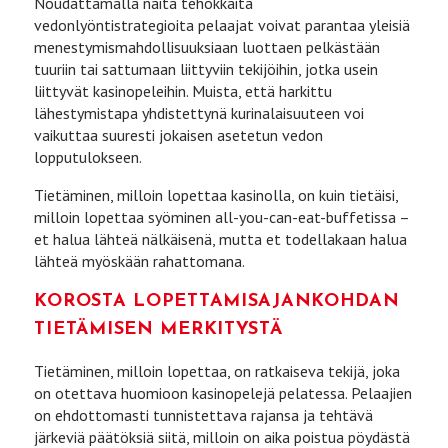
Noudattamalla näitä tehokkaita
vedonlyöntistrategioita pelaajat voivat parantaa yleisiä
menestymismahdollisuuksiaan luottaen pelkästään
tuuriin tai sattumaan liittyviin tekijöihin, jotka usein
liittyvät kasinopeleihin. Muista, että harkittu
lähestymistapa yhdistettynä kurinalaisuuteen voi
vaikuttaa suuresti jokaisen asetetun vedon
lopputulokseen.
Tietäminen, milloin lopettaa kasinolla, on kuin tietäisi,
milloin lopettaa syöminen all-you-can-eat-buffetissa –
et halua lähteä nälkäisenä, mutta et todellakaan halua
lähteä myöskään rahattomana.
KOROSTA LOPETTAMISAJANKOHDAN
TIETÄMISEN MERKITYSTÄ
Tietäminen, milloin lopettaa, on ratkaiseva tekijä, joka
on otettava huomioon kasinopelejä pelatessa. Pelaajien
on ehdottomasti tunnistettava rajansa ja tehtävä
järkeviä päätöksiä siitä, milloin on aika poistua pöydästä