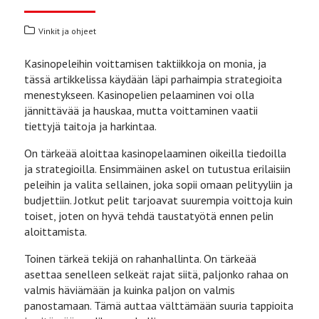
Vinkit ja ohjeet
Kasinopeleihin voittamisen taktiikkoja on monia, ja
tässä artikkelissa käydään läpi parhaimpia strategioita
menestykseen. Kasinopelien pelaaminen voi olla
jännittävää ja hauskaa, mutta voittaminen vaatii
tiettyjä taitoja ja harkintaa.
On tärkeää aloittaa kasinopelaaminen oikeilla tiedoilla
ja strategioilla. Ensimmäinen askel on tutustua erilaisiin
peleihin ja valita sellainen, joka sopii omaan pelityyliin ja
budjettiin. Jotkut pelit tarjoavat suurempia voittoja kuin
toiset, joten on hyvä tehdä taustatyötä ennen pelin
aloittamista.
Toinen tärkeä tekijä on rahanhallinta. On tärkeää
asettaa senelleen selkeät rajat siitä, paljonko rahaa on
valmis häviämään ja kuinka paljon on valmis
panostamaan. Tämä auttaa välttämään suuria tappioita