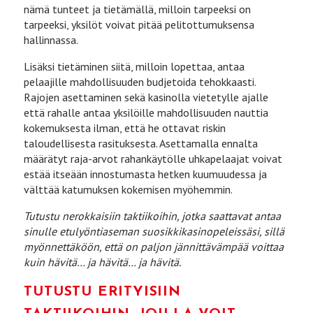
nämä tunteet ja tietämällä, milloin tarpeeksi on
tarpeeksi, yksilöt voivat pitää pelitottumuksensa
hallinnassa.
Lisäksi tietäminen siitä, milloin lopettaa, antaa
pelaajille mahdollisuuden budjetoida tehokkaasti.
Rajojen asettaminen sekä kasinolla vietetylle ajalle
että rahalle antaa yksilöille mahdollisuuden nauttia
kokemuksesta ilman, että he ottavat riskin
taloudellisesta rasituksesta. Asettamalla ennalta
määrätyt raja-arvot rahankäytölle uhkapelaajat voivat
estää itseään innostumasta hetken kuumuudessa ja
välttää katumuksen kokemisen myöhemmin.
Tutustu nerokkaisiin taktiikoihin, jotka saattavat antaa
sinulle etulyöntiaseman suosikkikasinopeleissäsi, sillä
myönnettäköön, että on paljon jännittävämpää voittaa
kuin hävitä… ja hävitä… ja hävitä.
TUTUSTU ERITYISIIN