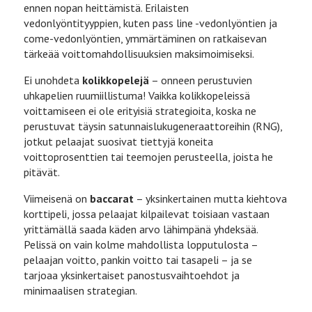
ennen nopan heittämistä. Erilaisten
vedonlyöntityyppien, kuten pass line -vedonlyöntien ja
come-vedonlyöntien, ymmärtäminen on ratkaisevan
tärkeää voittomahdollisuuksien maksimoimiseksi.
Ei unohdeta
kolikkopelejä
– onneen perustuvien
uhkapelien ruumiillistuma! Vaikka kolikkopeleissä
voittamiseen ei ole erityisiä strategioita, koska ne
perustuvat täysin satunnaislukugeneraattoreihin (RNG),
jotkut pelaajat suosivat tiettyjä koneita
voittoprosenttien tai teemojen perusteella, joista he
pitävät.
Viimeisenä on
baccarat
– yksinkertainen mutta kiehtova
korttipeli, jossa pelaajat kilpailevat toisiaan vastaan
yrittämällä saada käden arvo lähimpänä yhdeksää.
Pelissä on vain kolme mahdollista lopputulosta –
pelaajan voitto, pankin voitto tai tasapeli – ja se
tarjoaa yksinkertaiset panostusvaihtoehdot ja
minimaalisen strategian.