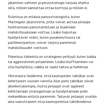
jakamisen suhteen ja perusstrategia tarjoaa ohjeita
siitä, milloin kannattaa ottaa kortteja ja milloin ei.
Ruletissa on erilaisia panosstrategioita, kuten
Martingale-järjestelmä, jotka voivat auttaa pelaajia
hallitsemaan panostamistaan ja lisäämään
mahdollisuuksiaan voittaa. Lisäksi hajontaa
hyödyntävät vedot, kuten punainen/musta tai
parillinen/pariton, voivat tarjota paremmat
mahdollisuudet voittoon.
Pokerissa tärkeintä on strateginen pelityyli, kuten tiukka
tai aggressiivinen pelaaminen. Lisäksi bluffaaminen voi
olla hyödyllistä, vaikka se vaatii taitoa ja harkintaa.
Historiasta tiedämme, että kasinopelien taktiikat ovat
kehittyneet vuosien varrella. Alun perin taktiikat olivat
yksinkertaisempia, mutta pelaajat ovat oppineet
kehittämään strategioitaan ja hyödyntämään pelin
mekaniikkaa entistä paremmin. Taitavat pelaajat ovatkin
aina saavuttaneet etua kasinopeleissä taktiikoidensa