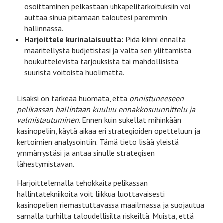
osoittaminen pelkästään uhkapelitarkoituksiin voi
auttaa sinua pitämään taloutesi paremmin
hallinnassa.
Harjoittele kurinalaisuutta:
Pidä kiinni ennalta
määritellystä budjetistasi ja vältä sen ylittämistä
houkuttelevista tarjouksista tai mahdollisista
suurista voitoista huolimatta.
Lisäksi on tärkeää huomata, että
onnistuneeseen
pelikassan hallintaan kuuluu ennakkosuunnittelu ja
valmistautuminen
. Ennen kuin sukellat mihinkään
kasinopeliin, käytä aikaa eri strategioiden opetteluun ja
kertoimien analysointiin. Tämä tieto lisää yleistä
ymmärrystäsi ja antaa sinulle strategisen
lähestymistavan.
Harjoittelemalla tehokkaita pelikassan
hallintatekniikoita voit liikkua luottavaisesti
kasinopelien riemastuttavassa maailmassa ja suojautua
samalla turhilta taloudellisilta riskeiltä. Muista, että