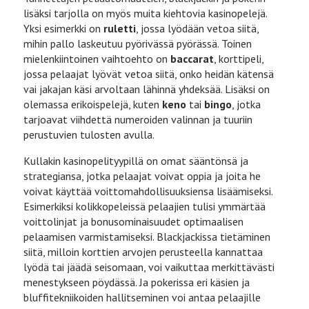
lisäksi tarjolla on myös muita kiehtovia kasinopelejä.
Yksi esimerkki on
ruletti
, jossa lyödään vetoa siitä,
mihin pallo laskeutuu pyörivässä pyörässä. Toinen
mielenkiintoinen vaihtoehto on
baccarat
, korttipeli,
jossa pelaajat lyövät vetoa siitä, onko heidän kätensä
vai jakajan käsi arvoltaan lähinnä yhdeksää. Lisäksi on
olemassa erikoispelejä, kuten
keno
tai
bingo
, jotka
tarjoavat viihdettä numeroiden valinnan ja tuuriin
perustuvien tulosten avulla.
Kullakin kasinopelityypillä on omat sääntönsä ja
strategiansa, jotka pelaajat voivat oppia ja joita he
voivat käyttää voittomahdollisuuksiensa lisäämiseksi.
Esimerkiksi kolikkopeleissä pelaajien tulisi ymmärtää
voittolinjat ja bonusominaisuudet optimaalisen
pelaamisen varmistamiseksi. Blackjackissa tietäminen
siitä, milloin korttien arvojen perusteella kannattaa
lyödä tai jäädä seisomaan, voi vaikuttaa merkittävästi
menestykseen pöydässä. Ja pokerissa eri käsien ja
bluffitekniikoiden hallitseminen voi antaa pelaajille