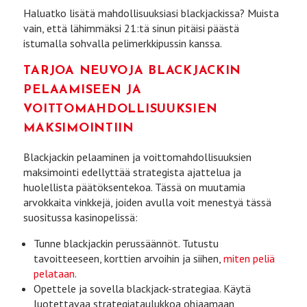
Haluatko lisätä mahdollisuuksiasi blackjackissa? Muista
vain, että lähimmäksi 21:tä sinun pitäisi päästä
istumalla sohvalla pelimerkkipussin kanssa.
TARJOA NEUVOJA BLACKJACKIN
PELAAMISEEN JA
VOITTOMAHDOLLISUUKSIEN
MAKSIMOINTIIN
Blackjackin pelaaminen ja voittomahdollisuuksien
maksimointi edellyttää strategista ajattelua ja
huolellista päätöksentekoa. Tässä on muutamia
arvokkaita vinkkejä, joiden avulla voit menestyä tässä
suositussa kasinopelissä:
Tunne blackjackin perussäännöt. Tutustu
tavoitteeseen, korttien arvoihin ja siihen,
miten peliä
pelataan
.
Opettele ja sovella blackjack-strategiaa. Käytä
luotettavaa strategiataulukkoa ohjaamaan