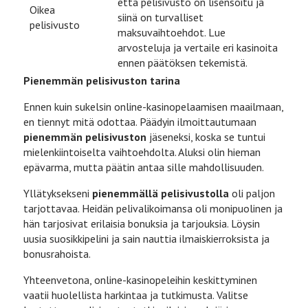
että pelisivusto on lisensoitu ja
Oikea
siinä on turvalliset
pelisivusto
maksuvaihtoehdot. Lue
arvosteluja ja vertaile eri kasinoita
ennen päätöksen tekemistä.
Pienemmän pelisivuston tarina
Ennen kuin sukelsin online-kasinopelaamisen maailmaan,
en tiennyt mitä odottaa. Päädyin ilmoittautumaan
pienemmän pelisivuston
jäseneksi, koska se tuntui
mielenkiintoiselta vaihtoehdolta. Aluksi olin hieman
epävarma, mutta päätin antaa sille mahdollisuuden.
Yllätyksekseni
pienemmällä pelisivustolla
oli paljon
tarjottavaa. Heidän pelivalikoimansa oli monipuolinen ja
hän tarjosivat erilaisia bonuksia ja tarjouksia. Löysin
uusia suosikkipelini ja sain nauttia ilmaiskierroksista ja
bonusrahoista.
Yhteenvetona, online-kasinopeleihin keskittyminen
vaatii huolellista harkintaa ja tutkimusta. Valitse