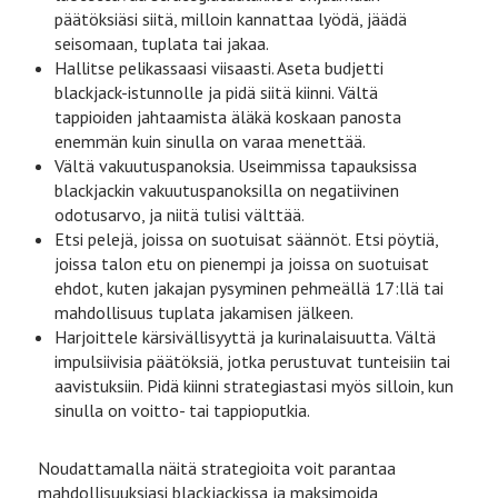
päätöksiäsi siitä, milloin kannattaa lyödä, jäädä
seisomaan, tuplata tai jakaa.
Hallitse pelikassaasi viisaasti. Aseta budjetti
blackjack-istunnolle ja pidä siitä kiinni. Vältä
tappioiden jahtaamista äläkä koskaan panosta
enemmän kuin sinulla on varaa menettää.
Vältä vakuutuspanoksia. Useimmissa tapauksissa
blackjackin vakuutuspanoksilla on negatiivinen
odotusarvo, ja niitä tulisi välttää.
Etsi pelejä, joissa on suotuisat säännöt. Etsi pöytiä,
joissa talon etu on pienempi ja joissa on suotuisat
ehdot, kuten jakajan pysyminen pehmeällä 17:llä tai
mahdollisuus tuplata jakamisen jälkeen.
Harjoittele kärsivällisyyttä ja kurinalaisuutta. Vältä
impulsiivisia päätöksiä, jotka perustuvat tunteisiin tai
aavistuksiin. Pidä kiinni strategiastasi myös silloin, kun
sinulla on voitto- tai tappioputkia.
Noudattamalla näitä strategioita voit parantaa
mahdollisuuksiasi blackjackissa ja maksimoida