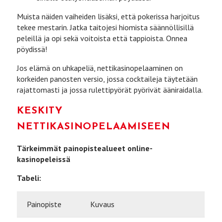
Muista näiden vaiheiden lisäksi, että pokerissa harjoitus
tekee mestarin. Jatka taitojesi hiomista säännöllisillä
peleillä ja opi sekä voitoista että tappioista. Onnea
pöydissä!
Jos elämä on uhkapeliä, nettikasinopelaaminen on
korkeiden panosten versio, jossa cocktaileja täytetään
rajattomasti ja jossa rulettipyörät pyörivät ääniraidalla.
KESKITY
NETTIKASINOPELAAMISEEN
Tärkeimmät painopistealueet online-
kasinopeleissä
Tabeli:
Painopiste
Kuvaus