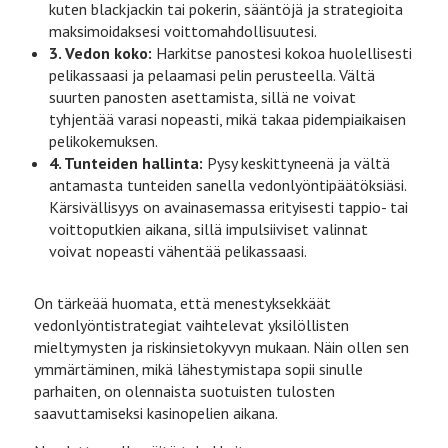
kuten blackjackin tai pokerin, sääntöjä ja strategioita
maksimoidaksesi voittomahdollisuutesi.
3. Vedon koko:
Harkitse panostesi kokoa huolellisesti
pelikassaasi ja pelaamasi pelin perusteella. Vältä
suurten panosten asettamista, sillä ne voivat
tyhjentää varasi nopeasti, mikä takaa pidempiaikaisen
pelikokemuksen.
4. Tunteiden hallinta:
Pysy keskittyneenä ja vältä
antamasta tunteiden sanella vedonlyöntipäätöksiäsi.
Kärsivällisyys on avainasemassa erityisesti tappio- tai
voittoputkien aikana, sillä impulsiiviset valinnat
voivat nopeasti vähentää pelikassaasi.
On tärkeää huomata, että menestyksekkäät
vedonlyöntistrategiat vaihtelevat yksilöllisten
mieltymysten ja riskinsietokyvyn mukaan. Näin ollen sen
ymmärtäminen, mikä lähestymistapa sopii sinulle
parhaiten, on olennaista suotuisten tulosten
saavuttamiseksi kasinopelien aikana.