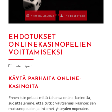
7 kesäkuun, 2022
The Best of NES
EHDOTUKSET
ONLINEKASINOPELIEN
VOITTAMISEKSI
Hedelmäpelit
KÄYTÄ PARHAITA ONLINE-
KASINOITA
Ennen kuin pelaat millä tahansa online-kasinolla,
suosittelemme, että tutkit valitsemasi kasinon: sen
maksunopeuden ja Internet-yhteyden nopeuden.