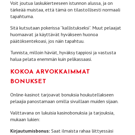
Voit joutua laskukierteeseen istunnon alussa, ja on
tärkeää muistaa, että tämä on tilastollisesti normaali
tapahtuma.
Sitä kutsutaan pokerissa ”kallistukseksi”. Muut pelaajat
huomaavat ja käyttävät hyväkseen huonoa
päätöksentekoasi, jos näin tapahtuu.
Tunnista, milloin häviät, hyväksy tappiosi ja vastusta
halua pelata enemmän kuin pelikassaasi.
KOKOA ARVOKKAIMMAT
BONUKSET
Online-kasinot tarjoavat bonuksia houkutellakseen
pelaajia panostamaan omilla sivuillaan muiden sijaan.
Valittavana on lukuisia kasinobonuksia ja tarjouksia,
mukaan lukien:
Kirjautumisbonus:
Saat ilmaista rahaa liittyessäsi