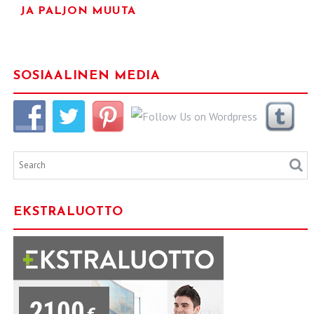
JA PALJON MUUTA
SOSIAALINEN MEDIA
EKSTRALUOTTO