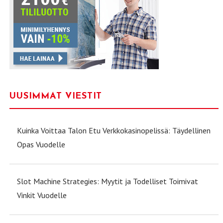
UUSIMMAT VIESTIT
Kuinka Voittaa Talon Etu Verkkokasinopelissä: Täydellinen
Opas Vuodelle
Slot Machine Strategies: Myytit ja Todelliset Toimivat
Vinkit Vuodelle