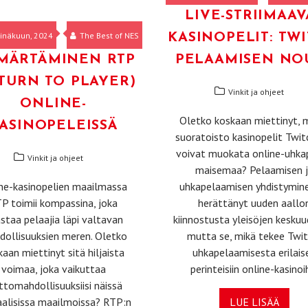
LIVE-STRIIMAAV
inäkuun, 2024
The Best of NES
KASINOPELIT: TWI
MÄRTÄMINEN RTP
PELAAMISEN NO
TURN TO PLAYER)
Vinkit ja ohjeet
ONLINE-
Oletko koskaan miettinyt, 
ASINOPELEISSÄ
suoratoisto kasinopelit Twit
voivat muokata online-uhka
Vinkit ja ohjeet
maisemaa? Pelaamisen 
ne-kasinopelien maailmassa
uhkapelaamisen yhdistymin
P toimii kompassina, joka
herättänyt uuden aallo
staa pelaajia läpi valtavan
kiinnostusta yleisöjen keskuu
ollisuuksien meren. Oletko
mutta se, mikä tekee Twit
kaan miettinyt sitä hiljaista
uhkapelaamisesta erilais
voimaa, joka vaikuttaa
perinteisiin online-kasinoi
ttomahdollisuuksiisi näissä
aalisissa maailmoissa? RTP:n
LUE LISÄÄ