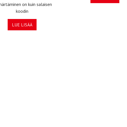
ärtäminen on kuin salaisen
koodin
LUE LISÄÄ